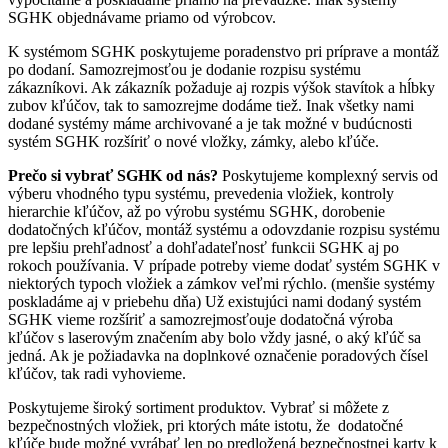
SGHK objednávame priamo od výrobcov.
K systémom SGHK poskytujeme poradenstvo pri príprave a montáž
po dodaní. Samozrejmosťou je dodanie rozpisu systému
zákazníkovi. Ak zákazník požaduje aj rozpis výšok stavítok a hĺbky
zubov kľúčov, tak to samozrejme dodáme tiež. Inak všetky nami
dodané systémy máme archivované a je tak možné v budúcnosti
systém SGHK rozšíriť o nové vložky, zámky, alebo kľúče.
Prečo si vybrať SGHK od nás?
Poskytujeme komplexný servis od
výberu vhodného typu systému, prevedenia vložiek, kontroly
hierarchie kľúčov, až po výrobu systému SGHK, dorobenie
dodatočných kľúčov, montáž systému a odovzdanie rozpisu systému
pre lepšiu prehľadnosť a dohľadateľnosť funkcii SGHK aj po
rokoch používania. V prípade potreby vieme dodať systém SGHK v
niektorých typoch vložiek a zámkov veľmi rýchlo. (menšie systémy
poskladáme aj v priebehu dňa) Už existujúci nami dodaný systém
SGHK vieme rozšíriť a samozrejmosťouje dodatočná výroba
kľúčov s laserovým značením aby bolo vždy jasné, o aký kľúč sa
jedná. Ak je požiadavka na doplnkové označenie poradových čísel
kľúčov, tak radi vyhovieme.
Poskytujeme široký sortiment produktov. Vybrať si môžete z
bezpečnostných vložiek, pri ktorých máte istotu, že dodatočné
kľúče bude možné vyrábať len po predložená bezpečnostnej karty k