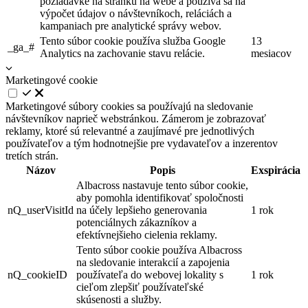
požiadavke na stránku na webe a používa sa na
výpočet údajov o návštevníkoch, reláciách a
kampaniach pre analytické správy webov.
Tento súbor cookie používa služba Google
13
_ga_#
Analytics na zachovanie stavu relácie.
mesiacov
Marketingové cookie
Marketingové súbory cookies sa používajú na sledovanie
návštevníkov naprieč webstránkou. Zámerom je zobrazovať
reklamy, ktoré sú relevantné a zaujímavé pre jednotlivých
používateľov a tým hodnotnejšie pre vydavateľov a inzerentov
tretích strán.
Názov
Popis
Exspirácia
Albacross nastavuje tento súbor cookie,
aby pomohla identifikovať spoločnosti
nQ_userVisitId
na účely lepšieho generovania
1 rok
potenciálnych zákazníkov a
efektívnejšieho cielenia reklamy.
Tento súbor cookie používa Albacross
na sledovanie interakcií a zapojenia
nQ_cookieID
používateľa do webovej lokality s
1 rok
cieľom zlepšiť používateľské
skúsenosti a služby.