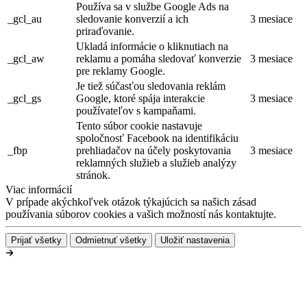
Používa sa v službe Google Ads na
_gcl_au
sledovanie konverzií a ich
3 mesiace
priraďovanie.
Ukladá informácie o kliknutiach na
_gcl_aw
reklamu a pomáha sledovať konverzie
3 mesiace
pre reklamy Google.
Je tiež súčasťou sledovania reklám
_gcl_gs
Google, ktoré spája interakcie
3 mesiace
používateľov s kampaňami.
Tento súbor cookie nastavuje
spoločnosť Facebook na identifikáciu
_fbp
prehliadačov na účely poskytovania
3 mesiace
reklamných služieb a služieb analýzy
stránok.
Viac informácií
V prípade akýchkoľvek otázok týkajúcich sa našich zásad
používania súborov cookies a vašich možností nás kontaktujte.
Prijať všetky
Odmietnuť všetky
Uložiť nastavenia