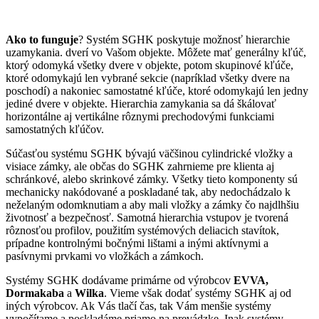
Ako to funguje
? Systém SGHK poskytuje možnosť hierarchie
uzamykania. dverí vo Vašom objekte. Môžete mať generálny kľúč,
ktorý odomyká všetky dvere v objekte, potom skupinové kľúče,
ktoré odomykajú len vybrané sekcie (napríklad všetky dvere na
poschodí) a nakoniec samostatné kľúče, ktoré odomykajú len jedny
jediné dvere v objekte. Hierarchia zamykania sa dá škálovať
horizontálne aj vertikálne rôznymi prechodovými funkciami
samostatných kľúčov.
Súčasťou systému SGHK bývajú väčšinou cylindrické vložky a
visiace zámky, ale občas do SGHK zahrnieme pre klienta aj
schránkové, alebo skrinkové zámky. Všetky tieto komponenty sú
mechanicky nakódované a poskladané tak, aby nedochádzalo k
neželaným odomknutiam a aby mali vložky a zámky čo najdlhšiu
životnosť a bezpečnosť. Samotná hierarchia vstupov je tvorená
rôznosťou profilov, použitím systémových deliacich stavítok,
prípadne kontrolnými bočnými lištami a inými aktívnymi a
pasívnymi prvkami vo vložkách a zámkoch.
Systémy SGHK dodávame primárne od výrobcov
EVVA,
Dormakaba
a
Wilka
. Vieme však dodať systémy SGHK aj od
iných výrobcov. Ak Vás tlačí čas, tak Vám menšie systémy
vypočítame a poskladáme priamo na prevádzke. Inak systémy