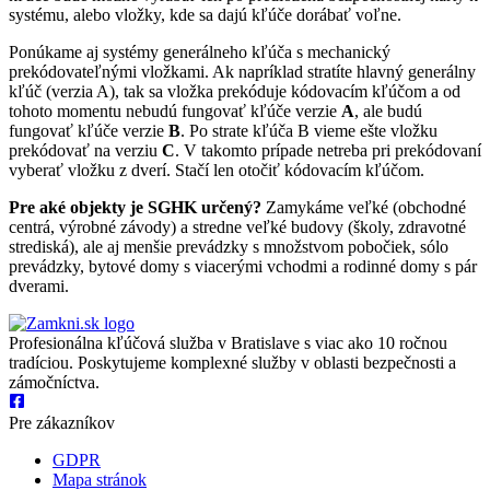
systému, alebo vložky, kde sa dajú kľúče dorábať voľne.
Ponúkame aj systémy generálneho kľúča s mechanický
prekódovateľnými vložkami. Ak napríklad stratíte hlavný generálny
kľúč (verzia A), tak sa vložka prekóduje kódovacím kľúčom a od
tohoto momentu nebudú fungovať kľúče verzie
A
, ale budú
fungovať kľúče verzie
B
. Po strate kľúča B vieme ešte vložku
prekódovať na verziu
C
. V takomto prípade netreba pri prekódovaní
vyberať vložku z dverí. Stačí len otočiť kódovacím kľúčom.
Pre aké objekty je SGHK určený?
Zamykáme veľké (obchodné
centrá, výrobné závody) a stredne veľké budovy (školy, zdravotné
strediská), ale aj menšie prevádzky s množstvom pobočiek, sólo
prevádzky, bytové domy s viacerými vchodmi a rodinné domy s pár
dverami.
Profesionálna kľúčová služba v Bratislave s viac ako 10 ročnou
tradíciou. Poskytujeme komplexné služby v oblasti bezpečnosti a
zámočníctva.
Pre zákazníkov
GDPR
Mapa stránok